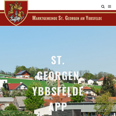
Site
search
toggle
ST.
GEORGEN
YBBSFELDE
APP